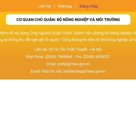
Liên hệ
Sitemap
Đăng nhập
CƠ QUAN CHỦ QUẢN: BỘ NÔNG NGHIỆP VÀ MÔI TRƯỜNG
nhiệm về nội dung: Ông Nguyễn Xuân Chinh, Chánh Văn phòng Bộ Nông nghiệp v
g lại thông tin, đề nghị ghi rõ nguồn “Cổng thông tin điện tử Bộ Nông nghiệp và 
Liên hệ: Số 10 Tôn Thất Thuyết - Hà Nội
Điện thoại: (0243) 7956868 - Fax: (0243) 8359221
Email: portal@mae.gov.vn
Email nhận tin, bài: banbientap@mae.gov.vn