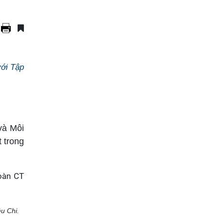
với Tập
và Môi
 trong
ều Chi.